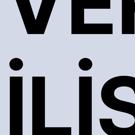
VE
İL