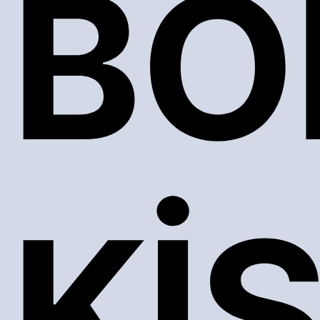
BÖ
Kİ