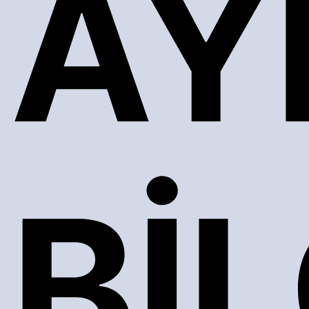
AY
Bİ