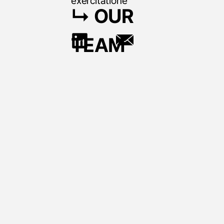
exercitatione
↳ OUR
TEAM