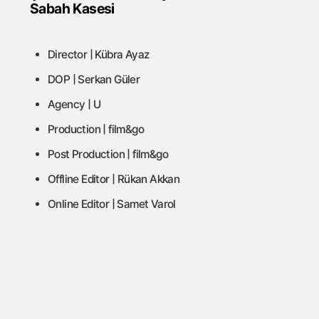
Sabah Kasesi
Director | Kübra Ayaz
DOP | Serkan Güler
Agency | U
Production | film&go
Post Production | film&go
Offline Editor | Rükan Akkan
Online Editor | Samet Varol
Color | The Post Brothers
Music | Mehmet Can Coşkun
Sound Design | Erdem Önder