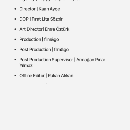
Director | Kaan Ayçe
DOP | Fırat Lita Sözbir
Art Director| Emre Öztürk
Production | film&go
Post Production | film&go
Post Production Supervisor | Armağan Pınar
Yılmaz
Offline Editor | Rükan Akkan
Online Editor | Samet Varol
Color | The Post Brothers
Sound Design| Erdem Önder